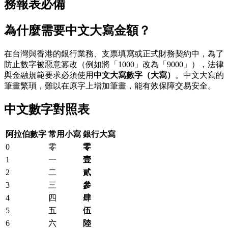
務報表必備
為什麼需要中文大寫金額？
在台灣與香港的銀行業務、支票填寫或正式財務契約中，為了
防止數字被惡意篡改（例如將「1000」改為「9000」），法律
與金融規範要求必須使用
中文大寫數字（大寫）
。中文大寫的
筆畫繁瑣，難以在原字上增加筆畫，能有效保障交易安全。
中文數字對照表
阿拉伯數字
常用小寫
銀行大寫
0
零
零
1
一
壹
2
二
貳
3
三
參
4
四
肆
5
五
伍
6
六
陸